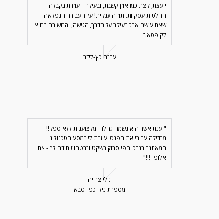
יועצת, קצת כמו אוזן קשבת, ובעיקר – עוזרת בקבלה
החלטות עסקיות. תודה ענקית! על העבודה הנפלאה
שאת עושה אבל בעיקר על הדרך, הגישה, והחשיבה מחוץ
לקופסא."
ערבה כץ-לידר
" ענת אשר היא נשמה גדולה ומקצוענית ללא ספק!!
מחזיקה עבורי את הפנס ועוזרת לי במסע הטכנולוגי
המאתגר בנבכי הפייסבוק בשקט ובבטחון! תודה לך - את
אלופה!!!"
נילי צרויה
מספרת נילי כפר סבא