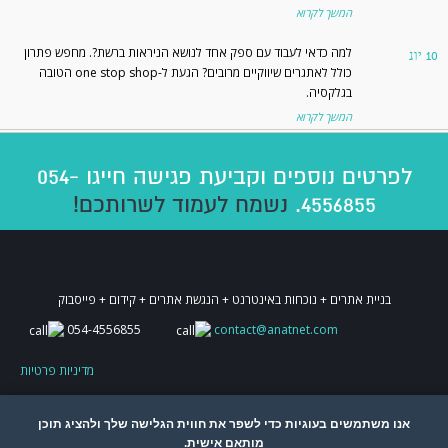
המשך לקרוא
למה כדאי לעבוד עם ספק אחד לנושא הניראות ברשת?
. מחפש פתרון
יונ
10
כולל לאתגרים שיווקיים מרובים? הגעת ל-one stop shop הטובה
בגלקסיה.
המשך לקרוא
לפרטים נוספים וקביעת פגישה חייגו 054-
4556855.
נשמח לעמוד לשרותכם!
בניית אתרים + נוכחות באינטרנט + הנגשת אתרים + קידום + פייסבוק
054-4556855
contact@anatnet.com
מדיניות פרטיות
אנו משתמשים בעוגיות כדי לשפר את חווית הגלישה שלך ולהציג תוכן
מותאם אישית.