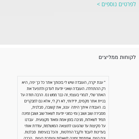
לפרטים נוספים >
לקוחות ממליצים
" ענת יקרה, העובדה שיש לי בזכותך אתר כל כך יפה, היא
רק ההתחלה. העובדה שאני יודעת לעדכן ולתפעל את
האתר שלי, לגמרי בעצמי, זה כבר ממש נס. הרבה תודה על
בניית אתר מקסים, ידידותי, לא רק לי, אלא גם למבקרים
בו. העבודה איתך היתה ענוג, את קשובה, סבלנית,
מסבירה שוב ושוב ( ומי כמוני יודעת לשאול שוב ושוב) זמינה
תמיד לשאלות, מגיבה בזמן אמת ומאוד מקצועית. עברנו
על סקיצות עד שהגענו לתוצאה המושלמת, עודדת אותי
בעדינות לעבוד ולקבל החלטות, והכל בנעימות סבלנות.
וגם היום, אתתמיד זמינה לשאלות ופותרת בעיות. הרבה