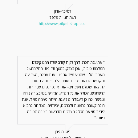
רמי בר-אדון
רשת חנויות פלפל
http://www.pilpel-shop.co.il
" את ענת הכרנו דרך לקוח קודם שלה ממנו קיבלנו
המלצות טובות, ואכן בצדק. במשך תקופת ההקמהשל
האתר והליויי שהגיע מייד אחריו – ענת עמלה, השקיעה
והקדישה לנו את מירב תשומת הלב. בזכותה הגענו
לתוצאה שכולם משבחים- אתר אינטרנט נגיש, ידידותי
למשתמש, הכולל את כל המידע הנדרש ובנוי בצורה נוחה
ונעימה. כמו כן העבודה מול ענת הייתה נעימה מאוד, ענת
הינה קשובה לרצונות ולצרכים, יצירתית ומצליחה להביא
לידי ביטוי את מכלול הצרכים והדרישות בצורה הטובה
ביותר."
ניטו הופמן
העמותה למען המבוגר רחובות