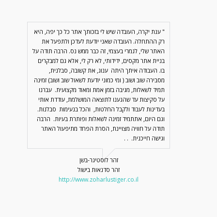
" ענת יקרה, העובדה שיש לי בזכותך אתר כל כך יפה, היא
רק ההתחלה. העובדה שאני יודעת לעדכן ולתפעל את
האתר שלי, לגמרי בעצמי, זה כבר ממש נס. הרבה תודה על
בניית אתר מקסים, ידידותי, לא רק לי, אלא גם למבקרים
בו. העבודה איתך היתה ענוג, את קשובה, סבלנית,
מסבירה שוב ושוב ( ומי כמוני יודעת לשאול שוב ושוב) זמינה
תמיד לשאלות, מגיבה בזמן אמת ומאוד מקצועית. עברנו
על סקיצות עד שהגענו לתוצאה המושלמת, עודדת אותי
בעדינות לעבוד ולקבל החלטות, והכל בנעימות סבלנות.
וגם היום, אתתמיד זמינה לשאלות ופותרת בעיות. הרבה
תודה על חוויה מצויינת, הסרת הפחד מתיפעול האתר
וגישה חייכנית. . .
זהר לוסטיגר-בשן
זהר סדנאות בישול
http://www.zoharlustiger.co.il