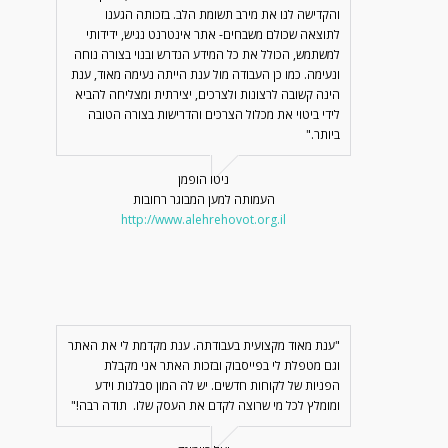
והקדישה לנו את מירב תשומת הלב. בזכותה הגענו
לתוצאה שכולם משבחים- אתר אינטרנט נגיש, ידידותי
למשתמש, הכולל את כל המידע הנדרש ובנוי בצורה נוחה
ונעימה. כמו כן העבודה מול ענת הייתה נעימה מאוד, ענת
הינה קשובה לרצונות ולצרכים, יצירתית ומצליחה להביא
לידי ביטוי את מכלול הצרכים והדרישות בצורה הטובה
ביותר."
ניטו הופמן
העמותה למען המבוגר רחובות
http://www.alehrehovot.org.il
"ענת מאוד מקצועית בעבודתה. ענת מקדמת לי את האתר
וגם מטפלת לי בפייסבוק ובזכות האתר אני מקבלת
הפניות של לקוחות חדשים. יש לה המון סבלנות וידע
ומומלץ לכל מי שרוצה לקדם את העסק שלו. תודה רבה!"