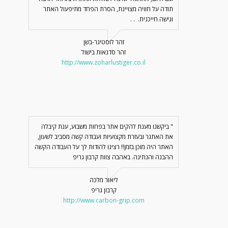
תודה על חוויה מצויינת, הסרת הפחד מתיפעול האתר
וגישה חייכנית. . .
זהר לוסטיגר-בשן
זהר סדנאות בישול
http://www.zoharlustiger.co.il
" ביקשנו מענת להקים אתר בפחות משבוע, ענת קיבלה
את האתגר ובעזרת מקצועיות ועבודה קשה מסביב לשעון,
האתר היה מוכן בזמן!! רצינו להודות לך על העבודה הקשה
ההבנה והנתינה. באהבה צוות קרבון גריפ
ליאור מלכה
קרבון גריפ
http://www.carbon-grip.com