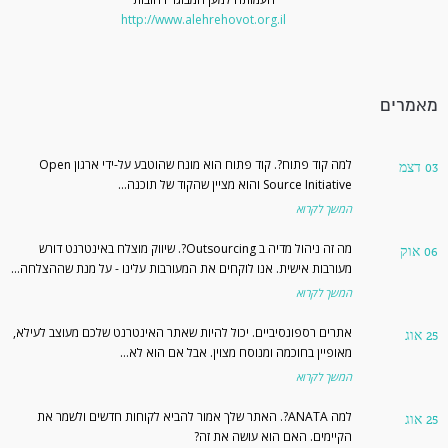
http://www.alehrehovot.org.il
מאמרים
למה קוד פתוח?
. קוד פתוח הוא מונח שהוטבע על-ידי ארגון Open
דצמ
03
Source Initiative והוא מציין שהקוד של תוכנה…
המשך לקרוא
מה זה ניהול מדיה ב Outsourcing?
. שיווק מוצלח באינטרנט דורש
אוק
06
מעורבות אישית. אנו לוקחים את המעורבות עלינו - על מנת שההצלחה…
המשך לקרוא
אתרים רספונסיביים
. יכול להיות שאתר האינטרנט שלכם מעוצב לעילא,
אוג
25
מאופיין בחוכמה ומנוסח מצוין. אבל אם הוא לא…
המשך לקרוא
למה ANATA?
. האתר שלך אמור להביא לקוחות חדשים ולשמר את
אוג
25
הקיימים. האם הוא עושה את זה?