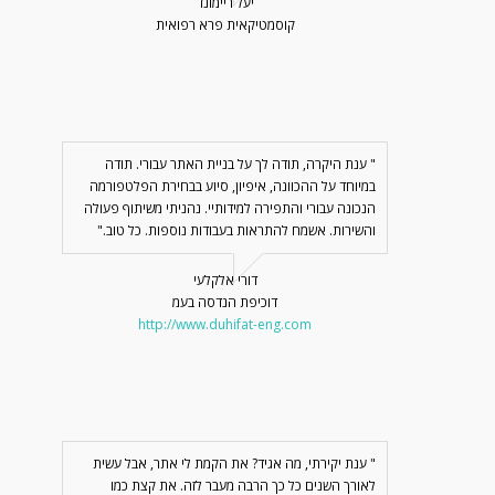
יעל ריימונד
קוסמטיקאית פרא רפואית
" ענת היקרה, תודה לך על בניית האתר עבורי. תודה
במיוחד על ההכוונה, איפיון, סיוע בבחירת הפלטפורמה
הנכונה עבורי והתפירה למידותיי. נהניתי משיתוף פעולה
והשירות. אשמח להתראות בעבודות נוספות. כל טוב."
דורי אלקלעי
דוכיפת הנדסה בעמ
http://www.duhifat-eng.com
" ענת יקירתי, מה אגיד? את הקמת לי אתר, אבל עשית
לאורך השנים כל כך הרבה מעבר לזה. את קצת כמו