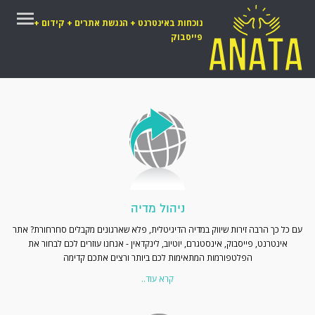
נוכחות באינטרנט + הנגשת אתרים + קידום +
פייסבוק
דף הבית
אודות
השירותים שלנו
תיק עבודות
לקוחות
המלצות
ניהול מדיה
צור קשר
עם כל כך הרבה זירות שיווק במדיה הדיגיטלית, פלא שארגונים מקבלים סחרחורת? אתר
אינטרנט, פייסבוק, אינסטגרם, יוטיוב, לינקדאין - אנחנו עוזרים לכם לבחור את
הפלטפורמות המתאימות לכם ביותר ורצים אתכם קדימה
קרא עוד..