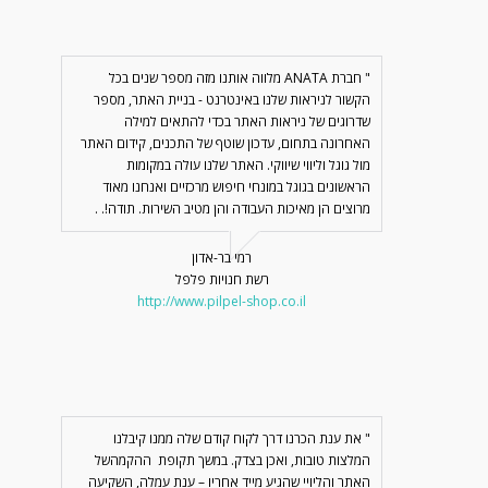
" חברת ANATA מלווה אותנו מזה מספר שנים בכל
הקשור לניראות שלנו באינטרנט - בניית האתר, מספר
שדרוגים של ניראות האתר בכדי להתאים למילה
האחרונה בתחום, עדכון שוטף של התכנים, קידום האתר
מול גוגל וליווי שיווקי. האתר שלנו עולה במקומות
הראשונים בגוגל במונחי חיפוש מרכזיים ואנחנו מאוד
מרוצים הן מאיכות העבודה והן מטיב השירות. תודה!. .
רמי בר-אדון
רשת חנויות פלפל
http://www.pilpel-shop.co.il
" את ענת הכרנו דרך לקוח קודם שלה ממנו קיבלנו
המלצות טובות, ואכן בצדק. במשך תקופת ההקמהשל
האתר והליויי שהגיע מייד אחריו – ענת עמלה, השקיעה