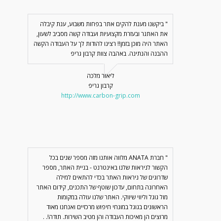
" ביקשנו מענת להקים אתר בפחות משבוע, ענת קיבלה
את האתגר ובעזרת מקצועיות ועבודה קשה מסביב לשעון,
האתר היה מוכן בזמן!! רצינו להודות לך על העבודה הקשה
ההבנה והנתינה. באהבה צוות קרבון גריפ
ליאור מלכה
קרבון גריפ
http://www.carbon-grip.com
" חברת ANATA מלווה אותנו מזה מספר שנים בכל
הקשור לניראות שלנו באינטרנט - בניית האתר, מספר
שדרוגים של ניראות האתר בכדי להתאים למילה
האחרונה בתחום, עדכון שוטף של התכנים, קידום האתר
מול גוגל וליווי שיווקי. האתר שלנו עולה במקומות
הראשונים בגוגל במונחי חיפוש מרכזיים ואנחנו מאוד
מרוצים הן מאיכות העבודה והן מטיב השירות. תודה!. .