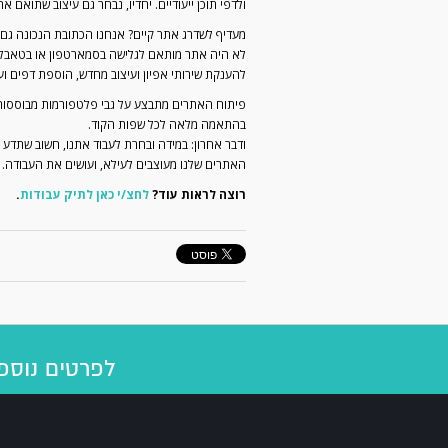
ולדפי תוכן ייעודיים. יחדיו, נבחר גם עיצוב שתואם א
מעדיף לשדרג אתר קיים? אנחנו הכתובת הנכונה גם
לא היה אתר מותאם לגלישה בסמארטפון או בטאבלט (
להענקת שירותי אפיון ועיצוב מחדש, הוספת דפים ועו
פיתוח האתרים מתבצע על גבי פלטפורמות מבוססות קוד
בהתאמה מלאה לכל שפות הקוד.
ודבר אחרון: במידה ובחרת לעבוד אתנו, חשוב שתדע
האתרים שלנו מעוצבים לעילא, ועושים את העבודה.
רוצה לראות עוד?
לחצ/י כאן לתיק עבודות
.
לפרטים נוספים וק