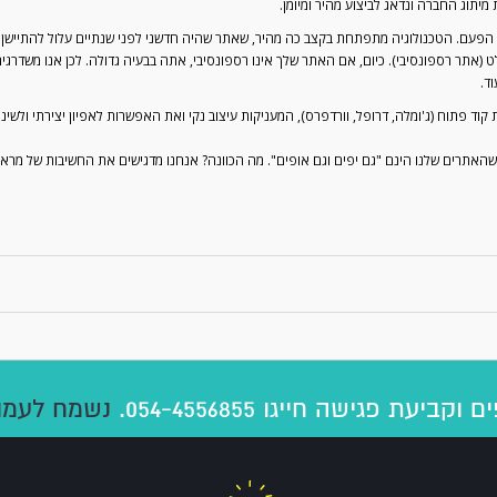
ת מיתוג החברה ונדאג לביצוע מהיר ומיומן.
 הפעם. הטכנולוגיה מתפתחת בקצב כה מהיר, שאתר שהיה חדשני לפני שנתיים עלול להתייש
אתר רספונסיבי). כיום, אם האתר שלך אינו רספונסיבי, אתה בבעיה גדולה. לכן אנו משדרגי
ד.
 פתוח (ג'ומלה, דרופל, וורדפרס), המעניקות עיצוב נקי ואת האפשרות לאפיון יצירתי ולשינו
 שהאתרים שלנו הינם "גם יפים וגם אופים". מה הכוונה? אנחנו מדגישים את החשיבות של מרא
ביעת פגישה חייגו 054-4556855.
נשמח לעמו